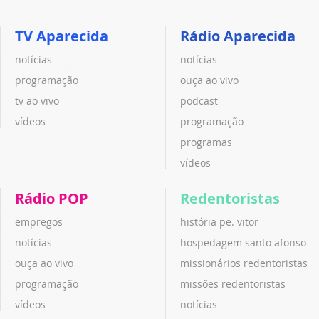
TV Aparecida
Rádio Aparecida
notícias
notícias
programação
ouça ao vivo
tv ao vivo
podcast
vídeos
programação
programas
vídeos
Rádio POP
Redentoristas
empregos
história pe. vitor
notícias
hospedagem santo afonso
ouça ao vivo
missionários redentoristas
programação
missões redentoristas
vídeos
notícias