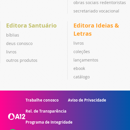
obras sociais redentoristas
secretariado vocacional
Editora Santuário
Editora Ideias &
Letras
bíblias
livros
deus conosco
coleções
livros
lançamentos
outros produtos
ebook
catálogo
Trabalhe conosco
Aviso de Privacidade
Rel. de Transparência
Programa de Integridade