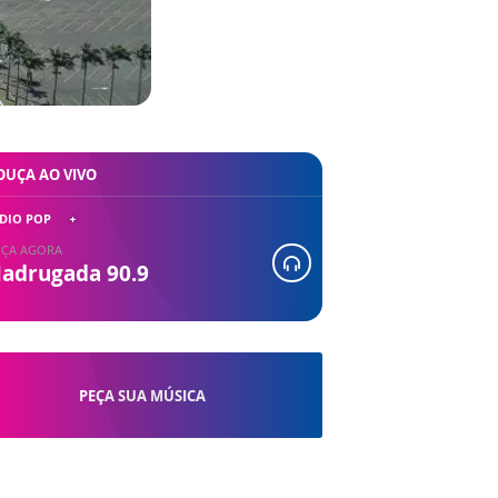
OUÇA AO VIVO
DIO POP
ÇA AGORA
adrugada 90.9
PEÇA SUA MÚSICA