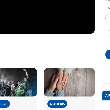
me
S
A 
CIAS
NOTÍCIAS