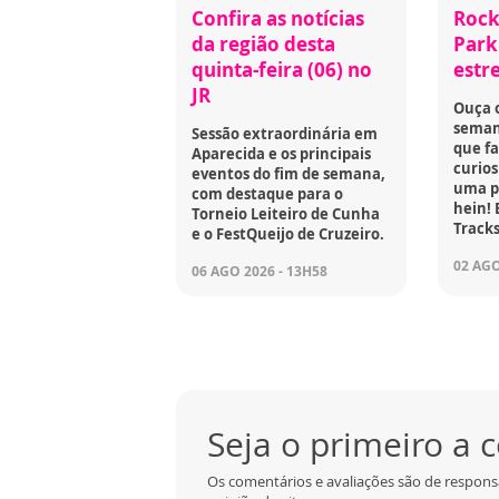
Confira as notícias
Rock
da região desta
Park 
quinta-feira (06) no
estr
JR
Ouça 
seman
Sessão extraordinária em
que fa
Aparecida e os principais
curios
eventos do fim de semana,
uma p
com destaque para o
hein! 
Torneio Leiteiro de Cunha
Tracks
e o FestQueijo de Cruzeiro.
02 AGO
06 AGO 2026 - 13H58
Seja o primeiro a
Os comentários e avaliações são de respons