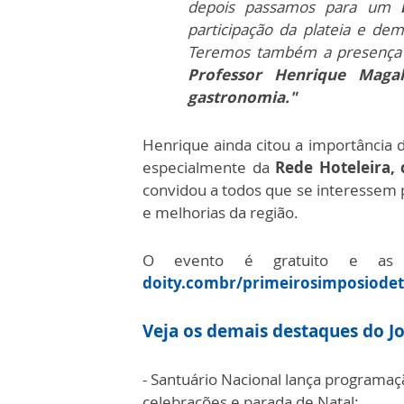
depois passamos para um
b
participação da plateia e de
Teremos também a presenç
Professor Henrique Magal
gastronomia."
Henrique ainda citou a importância d
especialmente da
Rede Hoteleira, 
convidou a todos que se interessem p
e melhorias da região.
O evento é gratuito e as i
doity.combr/primeirosimposiode
Veja os demais destaques do Jo
- Santuário Nacional lança programa
celebrações e parada de Natal;