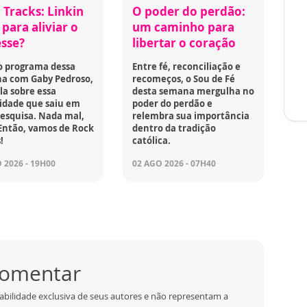
 Tracks: Linkin
O poder do perdão:
para aliviar o
um caminho para
esse?
libertar o coração
o programa dessa
Entre fé, reconciliação e
a com Gaby Pedroso,
recomeços, o Sou de Fé
la sobre essa
desta semana mergulha no
idade que saiu em
poder do perdão e
esquisa. Nada mal,
relembra sua importância
Então, vamos de Rock
dentro da tradição
!
católica.
 2026 - 19H00
02 AGO 2026 - 07H40
 comentar
abilidade exclusiva de seus autores e não representam a