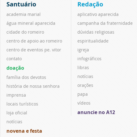
Santuário
Redação
academia marial
aplicativo aparecida
água mineral aparecida
campanha da fraternidade
cidade do romeiro
dúvidas religiosas
centro de apoio ao romeiro
espiritualidade
centro de eventos pe. vitor
igreja
contato
infográficos
doação
libras
notícias
família dos devotos
orações
história de nossa senhora
papa
imprensa
vídeos
locais turísticos
anuncie no A12
loja oficial
notícias
novena e festa