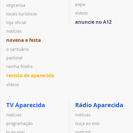
papa
imprensa
vídeos
locais turísticos
anuncie no A12
loja oficial
notícias
novena e festa
o santuário
pastoral
rainha hotéis
revista de aparecida
vídeos
TV Aparecida
Rádio Aparecida
notícias
notícias
programação
ouça ao vivo
tv ao vivo
podcast