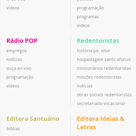
vídeos
programação
programas
vídeos
Rádio POP
Redentoristas
empregos
história pe. vitor
notícias
hospedagem santo afonso
ouça ao vivo
missionários redentoristas
programação
missões redentoristas
vídeos
notícias
obras sociais redentoristas
secretariado vocacional
Editora Santuário
Editora Ideias &
Letras
bíblias