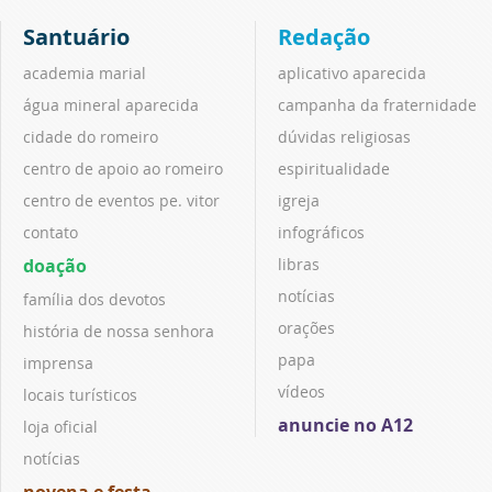
Santuário
Redação
academia marial
aplicativo aparecida
água mineral aparecida
campanha da fraternidade
cidade do romeiro
dúvidas religiosas
centro de apoio ao romeiro
espiritualidade
centro de eventos pe. vitor
igreja
contato
infográficos
doação
libras
notícias
família dos devotos
orações
história de nossa senhora
papa
imprensa
vídeos
locais turísticos
anuncie no A12
loja oficial
notícias
novena e festa