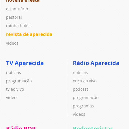
o santuário
pastoral
rainha hotéis
revista de aparecida
vídeos
TV Aparecida
Rádio Aparecida
notícias
notícias
programação
ouça ao vivo
tv ao vivo
podcast
vídeos
programação
programas
vídeos
Rádio POP
Redentoristas