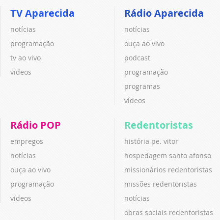
TV Aparecida
Rádio Aparecida
notícias
notícias
programação
ouça ao vivo
tv ao vivo
podcast
vídeos
programação
programas
vídeos
Rádio POP
Redentoristas
empregos
história pe. vitor
notícias
hospedagem santo afonso
ouça ao vivo
missionários redentoristas
programação
missões redentoristas
vídeos
notícias
obras sociais redentoristas