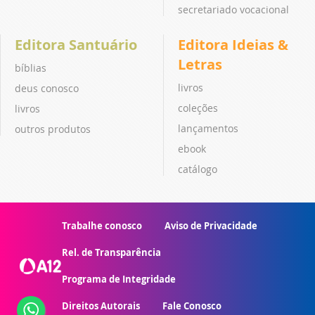
secretariado vocacional
Editora Santuário
Editora Ideias &
Letras
bíblias
livros
deus conosco
coleções
livros
lançamentos
outros produtos
ebook
catálogo
Trabalhe conosco
Aviso de Privacidade
Rel. de Transparência
Programa de Integridade
Direitos Autorais
Fale Conosco