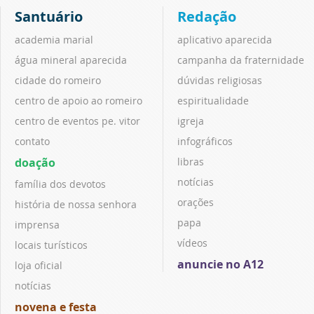
Santuário
Redação
academia marial
aplicativo aparecida
água mineral aparecida
campanha da fraternidade
cidade do romeiro
dúvidas religiosas
centro de apoio ao romeiro
espiritualidade
centro de eventos pe. vitor
igreja
contato
infográficos
doação
libras
notícias
família dos devotos
orações
história de nossa senhora
papa
imprensa
vídeos
locais turísticos
anuncie no A12
loja oficial
notícias
novena e festa