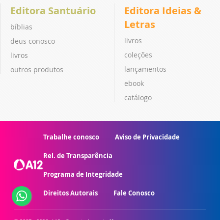
Editora Santuário
Editora Ideias &
Letras
bíblias
livros
deus conosco
coleções
livros
lançamentos
outros produtos
ebook
catálogo
Trabalhe conosco
Aviso de Privacidade
Rel. de Transparência
Programa de Integridade
Direitos Autorais
Fale Conosco