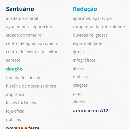
Santuário
Redação
academia marial
aplicativo aparecida
água mineral aparecida
campanha da fraternidade
cidade do romeiro
dúvidas religiosas
centro de apoio ao romeiro
espiritualidade
centro de eventos pe. vitor
igreja
contato
infográficos
doação
libras
notícias
família dos devotos
orações
história de nossa senhora
papa
imprensa
vídeos
locais turísticos
anuncie no A12
loja oficial
notícias
novena e festa