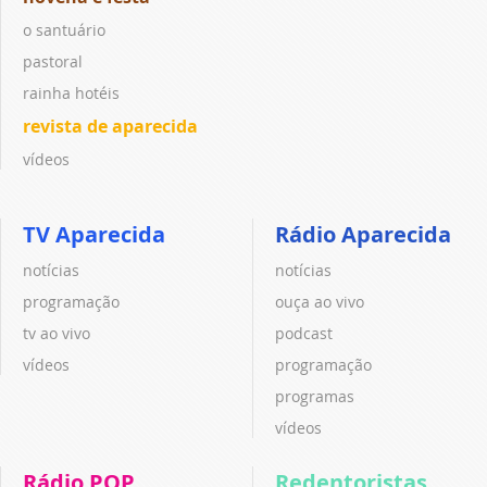
o santuário
pastoral
rainha hotéis
revista de aparecida
vídeos
TV Aparecida
Rádio Aparecida
notícias
notícias
programação
ouça ao vivo
tv ao vivo
podcast
vídeos
programação
programas
vídeos
Rádio POP
Redentoristas