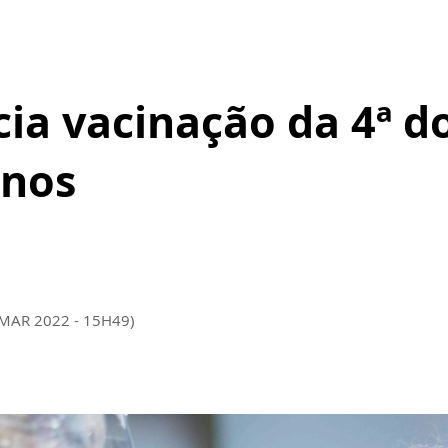
cia vacinação da 4ª d
anos
 MAR 2022 - 15H49)