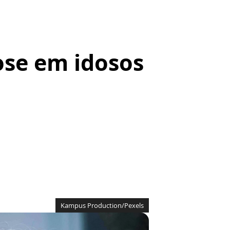
ose em idosos
Kampus Production/Pexels