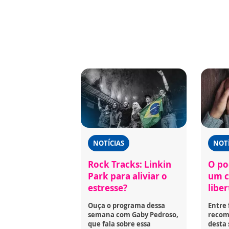
NOTÍCIAS
NOTÍ
Rock Tracks: Linkin
O po
Park para aliviar o
um c
estresse?
libe
Ouça o programa dessa
Entre 
semana com Gaby Pedroso,
recome
que fala sobre essa
desta