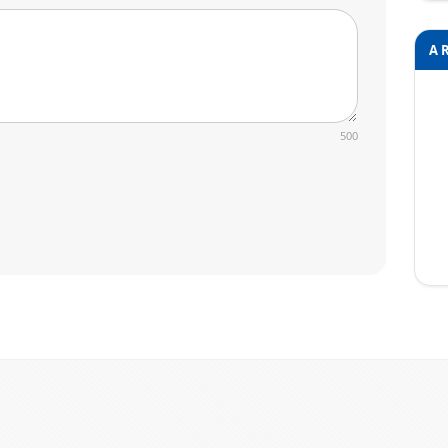
A 
500