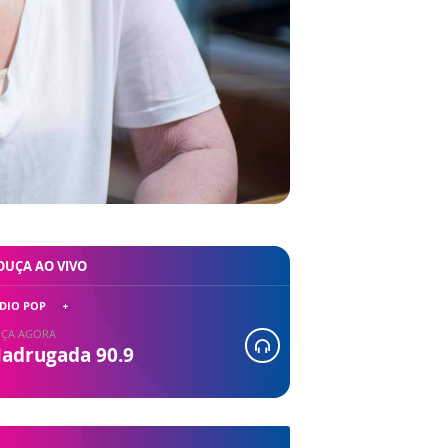
OUÇA AO VIVO
DIO POP
ÇA AGORA
adrugada 90.9