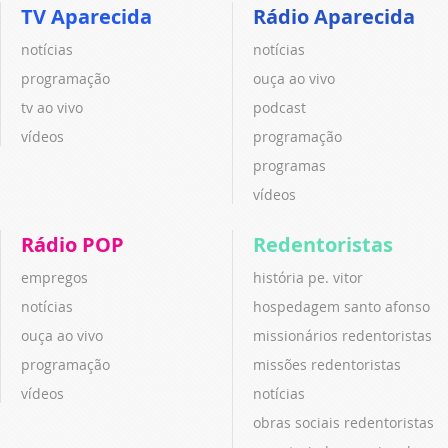
TV Aparecida
Rádio Aparecida
notícias
notícias
programação
ouça ao vivo
tv ao vivo
podcast
vídeos
programação
programas
vídeos
Rádio POP
Redentoristas
empregos
história pe. vitor
notícias
hospedagem santo afonso
ouça ao vivo
missionários redentoristas
programação
missões redentoristas
vídeos
notícias
obras sociais redentoristas