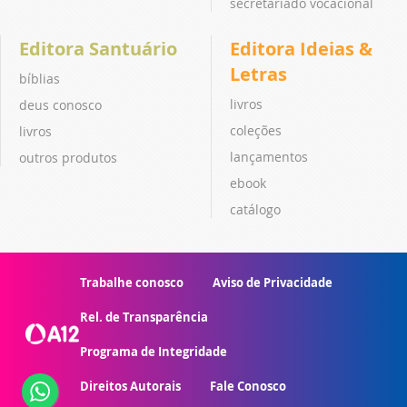
secretariado vocacional
Editora Santuário
Editora Ideias &
Letras
bíblias
livros
deus conosco
coleções
livros
lançamentos
outros produtos
ebook
catálogo
Trabalhe conosco
Aviso de Privacidade
Rel. de Transparência
Programa de Integridade
Direitos Autorais
Fale Conosco