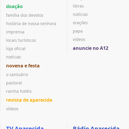
doação
libras
notícias
família dos devotos
orações
história de nossa senhora
papa
imprensa
vídeos
locais turísticos
anuncie no A12
loja oficial
notícias
novena e festa
o santuário
pastoral
rainha hotéis
revista de aparecida
vídeos
TV Aparecida
Rádio Aparecida