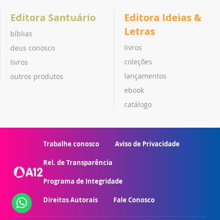
Editora Santuário
Editora Ideias &
Letras
bíblias
livros
deus conosco
coleções
livros
lançamentos
outros produtos
ebook
catálogo
Trabalhe conosco
Aviso de Privacidade
Rel. de Transparência
Programa de Integridade
Direitos Autorais
Fale Conosco