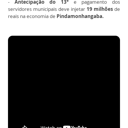
-
Antecipação do 13°
e pagamento dos
servidores municipais deve injetar
19 milhões
de
reais na economia de
Pindamonhangaba.