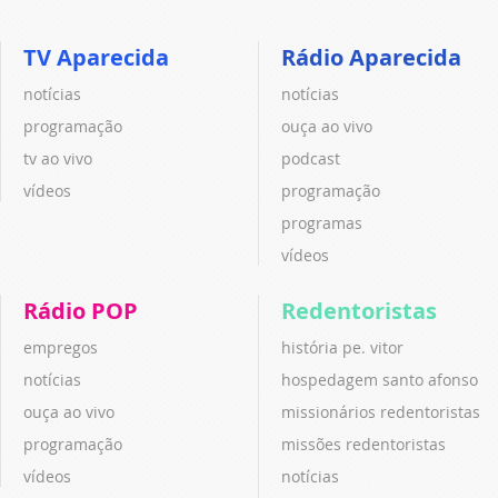
TV Aparecida
Rádio Aparecida
notícias
notícias
programação
ouça ao vivo
tv ao vivo
podcast
vídeos
programação
programas
vídeos
Rádio POP
Redentoristas
empregos
história pe. vitor
notícias
hospedagem santo afonso
ouça ao vivo
missionários redentoristas
programação
missões redentoristas
vídeos
notícias