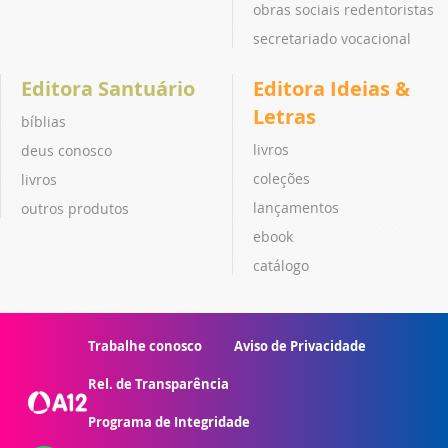
obras sociais redentoristas
secretariado vocacional
Editora Santuário
Editora Ideias &
Letras
bíblias
livros
deus conosco
coleções
livros
lançamentos
outros produtos
ebook
catálogo
Trabalhe conosco
Aviso de Privacidade
Rel. de Transparência
Programa de Integridade