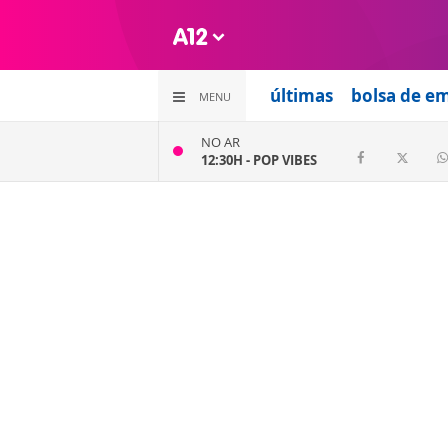
últimas
bolsa de e
MENU
NO AR
12:30H -
POP VIBES