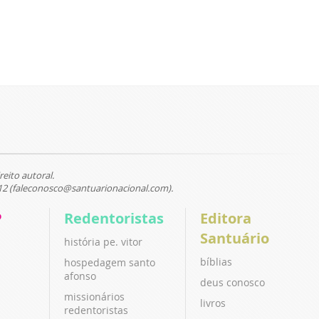
reito autoral.
12 (faleconosco@santuarionacional.com).
P
Redentoristas
Editora
Santuário
história pe. vitor
bíblias
hospedagem santo
afonso
deus conosco
missionários
livros
redentoristas