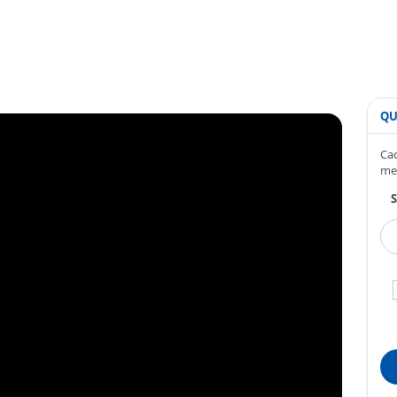
QU
Cad
me
S