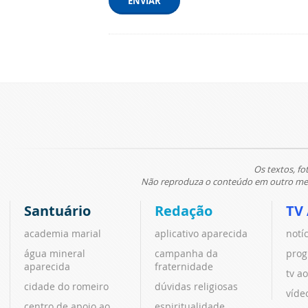
ENVIAR
Os textos, fo
Não reproduza o conteúdo em outro meio
Santuário
Redação
TV
academia marial
aplicativo aparecida
notí
água mineral
campanha da
prog
aparecida
fraternidade
tv ao
cidade do romeiro
dúvidas religiosas
víde
centro de apoio ao
espiritualidade