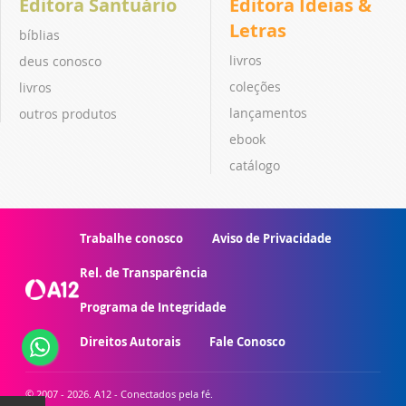
Editora Santuário
Editora Ideias &
Letras
bíblias
livros
deus conosco
coleções
livros
lançamentos
outros produtos
ebook
catálogo
Trabalhe conosco
Aviso de Privacidade
Rel. de Transparência
Programa de Integridade
Direitos Autorais
Fale Conosco
© 2007 - 2026. A12 - Conectados pela fé.