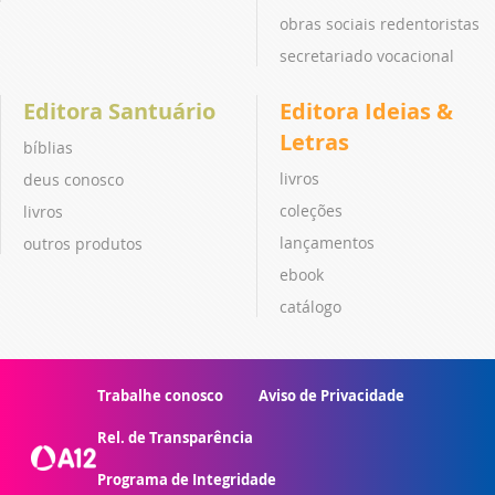
obras sociais redentoristas
secretariado vocacional
Editora Santuário
Editora Ideias &
Letras
bíblias
livros
deus conosco
coleções
livros
lançamentos
outros produtos
ebook
catálogo
Trabalhe conosco
Aviso de Privacidade
Rel. de Transparência
Programa de Integridade