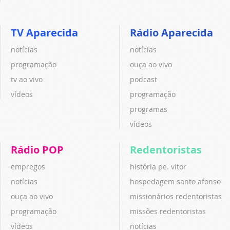
TV Aparecida
Rádio Aparecida
notícias
notícias
programação
ouça ao vivo
tv ao vivo
podcast
vídeos
programação
programas
vídeos
Rádio POP
Redentoristas
empregos
história pe. vitor
notícias
hospedagem santo afonso
ouça ao vivo
missionários redentoristas
programação
missões redentoristas
vídeos
notícias