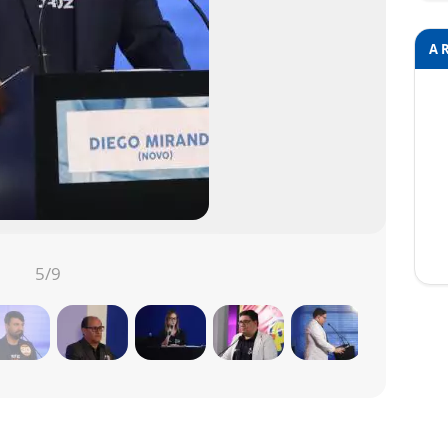
A 
5
/9