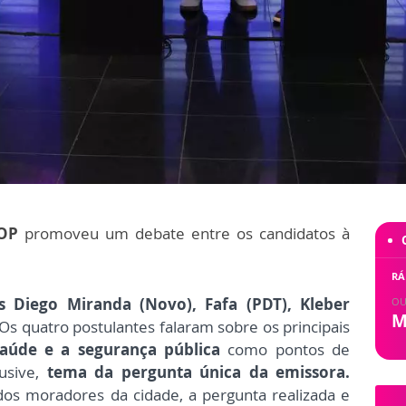
OP
promoveu um debate entre os candidatos à
RÁ
os
Diego Miranda (Novo),
Fafa (PDT),
Kleber
OU
M
Os quatro
postulantes falaram sobre os principais
saúde e a segurança pública
como pontos de
lusive,
tema da pergunta única da emissora.
os moradores da cidade, a pergunta realizada e