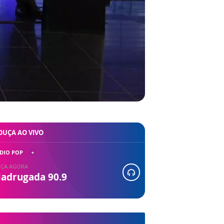
OUÇA AO VIVO
DIO POP
ÇA AGORA
adrugada 90.9