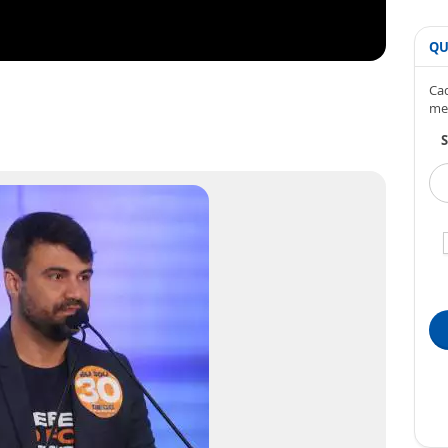
QU
Cad
me
S