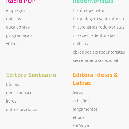
Rádio POP
Redentoristas
empregos
história pe. vitor
notícias
hospedagem santo afonso
ouça ao vivo
missionários redentoristas
programação
missões redentoristas
vídeos
notícias
obras sociais redentoristas
secretariado vocacional
Editora Santuário
Editora Ideias &
Letras
bíblias
livros
deus conosco
coleções
livros
lançamentos
outros produtos
ebook
catálogo