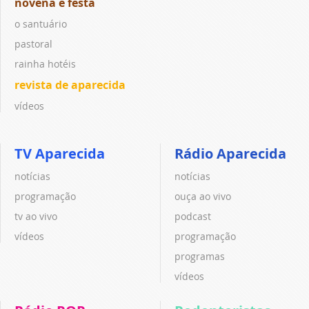
novena e festa
o santuário
pastoral
rainha hotéis
revista de aparecida
vídeos
TV Aparecida
Rádio Aparecida
notícias
notícias
programação
ouça ao vivo
tv ao vivo
podcast
vídeos
programação
programas
vídeos