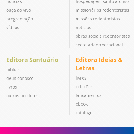
notícias
hospedagem santo afonso
ouça ao vivo
missionários redentoristas
programação
missões redentoristas
vídeos
notícias
obras sociais redentoristas
secretariado vocacional
Editora Santuário
Editora Ideias &
Letras
bíblias
livros
deus conosco
coleções
livros
lançamentos
outros produtos
ebook
catálogo