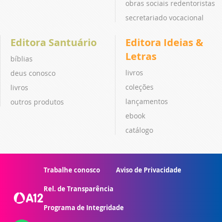
obras sociais redentoristas
secretariado vocacional
Editora Santuário
Editora Ideias &
Letras
bíblias
livros
deus conosco
coleções
livros
lançamentos
outros produtos
ebook
catálogo
Trabalhe conosco
Aviso de Privacidade
Rel. de Transparência
Programa de Integridade