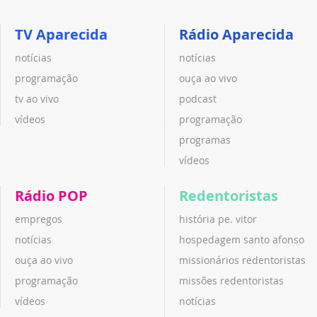
TV Aparecida
Rádio Aparecida
notícias
notícias
programação
ouça ao vivo
tv ao vivo
podcast
vídeos
programação
programas
vídeos
Rádio POP
Redentoristas
empregos
história pe. vitor
notícias
hospedagem santo afonso
ouça ao vivo
missionários redentoristas
programação
missões redentoristas
vídeos
notícias