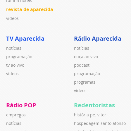
rainha hotéis
revista de aparecida
vídeos
TV Aparecida
Rádio Aparecida
notícias
notícias
programação
ouça ao vivo
tv ao vivo
podcast
vídeos
programação
programas
vídeos
Rádio POP
Redentoristas
empregos
história pe. vitor
notícias
hospedagem santo afonso