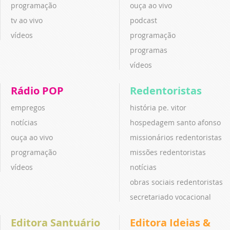
programação
ouça ao vivo
tv ao vivo
podcast
vídeos
programação
programas
vídeos
Rádio POP
Redentoristas
empregos
história pe. vitor
notícias
hospedagem santo afonso
ouça ao vivo
missionários redentoristas
programação
missões redentoristas
vídeos
notícias
obras sociais redentoristas
secretariado vocacional
Editora Santuário
Editora Ideias &