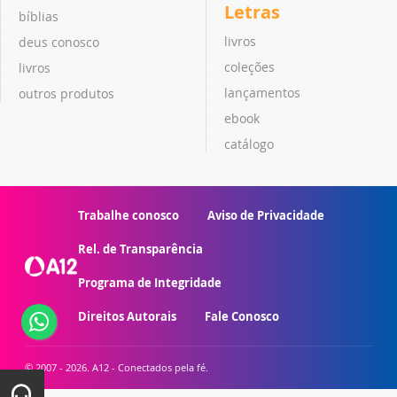
Letras
bíblias
livros
deus conosco
coleções
livros
lançamentos
outros produtos
ebook
catálogo
Trabalhe conosco
Aviso de Privacidade
Rel. de Transparência
Programa de Integridade
Direitos Autorais
Fale Conosco
© 2007 - 2026. A12 - Conectados pela fé.