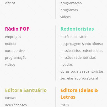
vídeos
programação
programas
vídeos
Rádio POP
Redentoristas
empregos
história pe. vitor
notícias
hospedagem santo afonso
ouça ao vivo
missionários redentoristas
programação
missões redentoristas
vídeos
notícias
obras sociais redentoristas
secretariado vocacional
Editora Santuário
Editora Ideias &
Letras
bíblias
livros
deus conosco