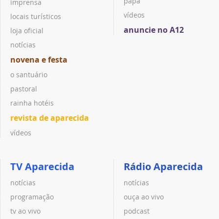
papa
imprensa
vídeos
locais turísticos
anuncie no A12
loja oficial
notícias
novena e festa
o santuário
pastoral
rainha hotéis
revista de aparecida
vídeos
TV Aparecida
Rádio Aparecida
notícias
notícias
programação
ouça ao vivo
tv ao vivo
podcast