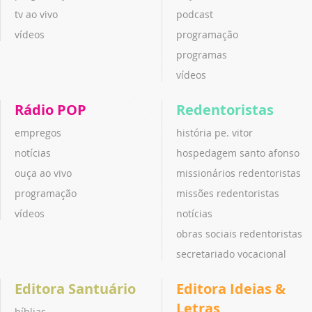
tv ao vivo
podcast
vídeos
programação
programas
vídeos
Rádio POP
Redentoristas
empregos
história pe. vitor
notícias
hospedagem santo afonso
ouça ao vivo
missionários redentoristas
programação
missões redentoristas
vídeos
notícias
obras sociais redentoristas
secretariado vocacional
Editora Santuário
Editora Ideias &
Letras
bíblias