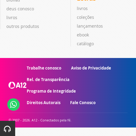
livros
deus conosco
coleções
livros
lançamentos
outros produtos
ebook
catálogo
Trabalhe conosco
Aviso de Privacidade
Rel. de Transparência
Programa de Integridade
Direitos Autorais
Fale Conosco
© 2007 - 2026. A12 - Conectados pela fé.