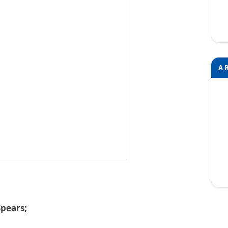
A 
Spears;