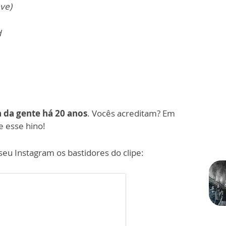
eve)
d
a da gente há 20 anos
. Vocês acreditam? Em
e esse hino!
eu Instagram os bastidores do clipe: