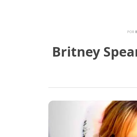
POR
B
Britney Spea