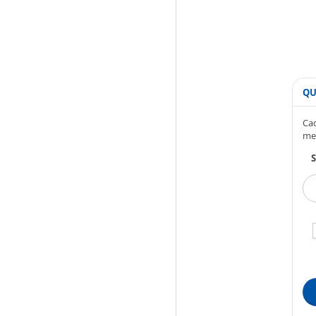
QU
Cad
me
S