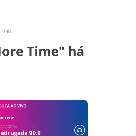
- 15H56
More Time" há
OUÇA AO VIVO
DIO POP
ÇA AGORA
adrugada 90.9