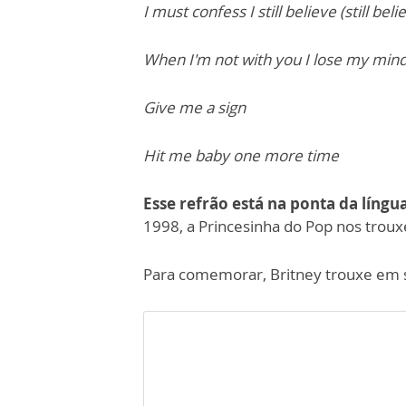
I must confess I still believe (still beli
When I'm not with you I lose my min
Give me a sign
Hit me baby one more time
Esse refrão está na ponta da língu
1998, a Princesinha do Pop nos troux
Para comemorar, Britney trouxe em s