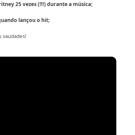
itney 25 vezes (!!!) durante a música;
quando lançou o hit;
s saudades!