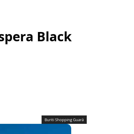
espera Black
Buriti Shopping Guará