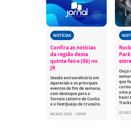
NOTÍCIAS
NOTÍ
Confira as notícias
Rock
da região desta
Park 
quinta-feira (06) no
estr
JR
Ouça 
seman
Sessão extraordinária em
que fa
Aparecida e os principais
curios
eventos do fim de semana,
uma p
com destaque para o
hein! 
Torneio Leiteiro de Cunha
Tracks
e o FestQueijo de Cruzeiro.
02 AGO
06 AGO 2026 - 13H58