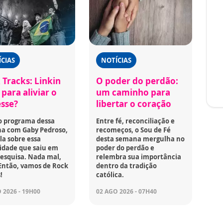
CIAS
NOTÍCIAS
 Tracks: Linkin
O poder do perdão:
para aliviar o
um caminho para
esse?
libertar o coração
o programa dessa
Entre fé, reconciliação e
a com Gaby Pedroso,
recomeços, o Sou de Fé
la sobre essa
desta semana mergulha no
idade que saiu em
poder do perdão e
esquisa. Nada mal,
relembra sua importância
Então, vamos de Rock
dentro da tradição
!
católica.
 2026 - 19H00
02 AGO 2026 - 07H40