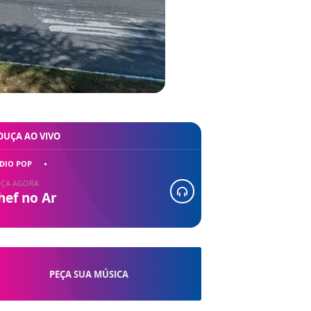
OUÇA AO VIVO
DIO POP
ÇA AGORA
hef no Ar
PEÇA SUA MÚSICA