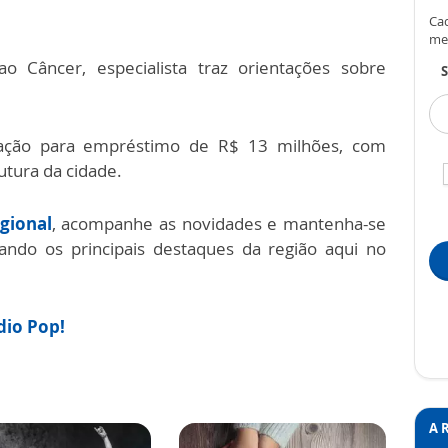
Cad
me
Câncer, especialista traz orientações sobre
S
zação para empréstimo de R$ 13 milhões, com
rutura da cidade.
gional
, acompanhe as novidades e mantenha-se
do os principais destaques da região aqui no
ádio Pop!
A 