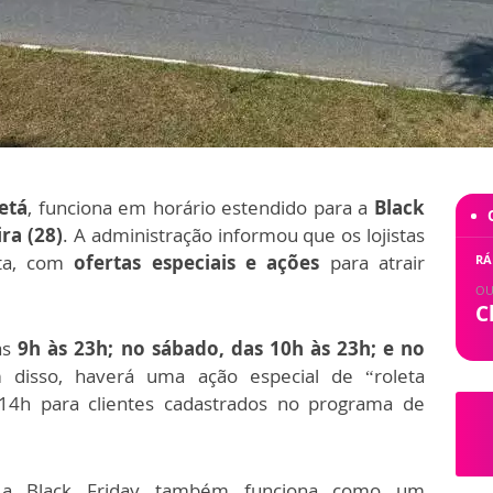
etá
, funciona em horário estendido para a
Black
ra (28)
. A administração informou que os lojistas
ta, com
ofertas especiais e ações
para atrair
RÁ
OU
C
as
9h às 23h; no sábado, das 10h às 23h; e no
disso, haverá uma ação especial de “roleta
s 14h para clientes cadastrados no programa de
 a Black Friday também funciona como um