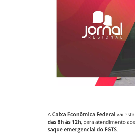
A
Caixa Econômica Federa
l
vai est
das 8h às 12h
, para
atendimento ao
saque emergencial do FGTS
.