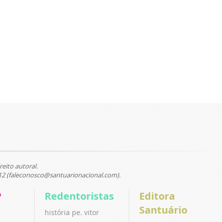
reito autoral.
12 (faleconosco@santuarionacional.com).
P
Redentoristas
Editora
Santuário
história pe. vitor