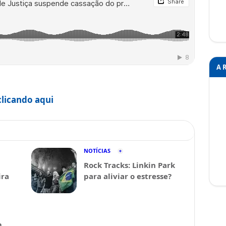
A 
clicando aqui
NOTÍCIAS
Rock Tracks: Linkin Park
ira
para aliviar o estresse?
m