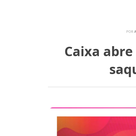
POR
Caixa abre
saq