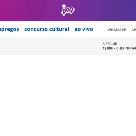
mpregos
concurso cultural
ao vivo
WHATSAPP
AP
A SEGUIR
12:00H -
CHEF NO A