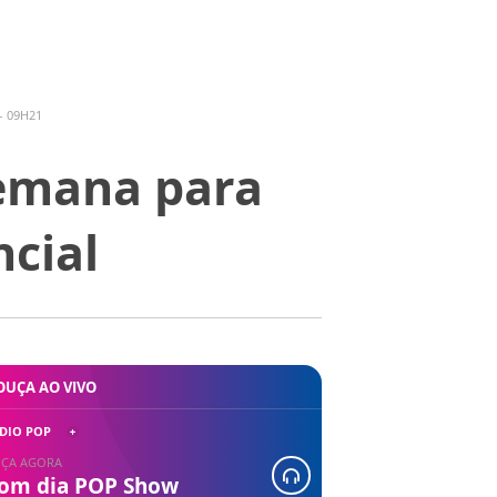
- 09H21
semana para
cial
OUÇA AO VIVO
DIO POP
ÇA AGORA
om dia POP Show