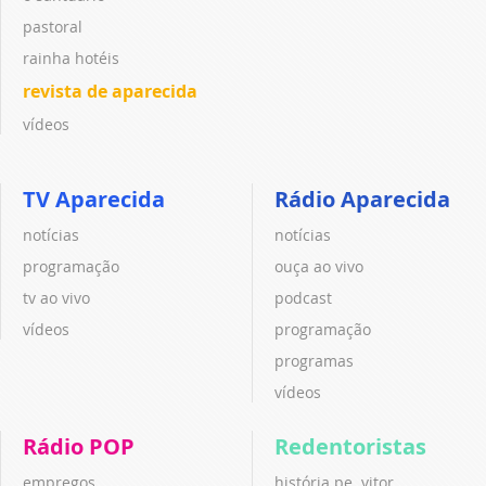
pastoral
rainha hotéis
revista de aparecida
vídeos
TV Aparecida
Rádio Aparecida
notícias
notícias
programação
ouça ao vivo
tv ao vivo
podcast
vídeos
programação
programas
vídeos
Rádio POP
Redentoristas
empregos
história pe. vitor