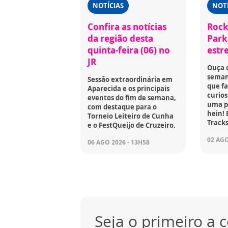
NOTÍCIAS
NOTÍ
Confira as notícias
Rock
da região desta
Park 
quinta-feira (06) no
estr
JR
Ouça 
seman
Sessão extraordinária em
que fa
Aparecida e os principais
curios
eventos do fim de semana,
uma p
com destaque para o
hein! 
Torneio Leiteiro de Cunha
Tracks
e o FestQueijo de Cruzeiro.
02 AGO
06 AGO 2026 - 13H58
Seja o primeiro a