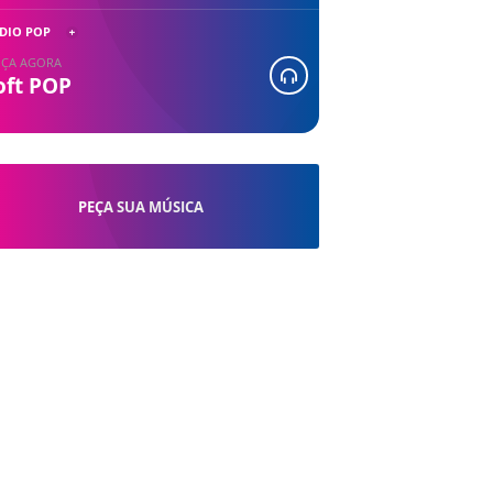
DIO POP
ÇA AGORA
oft POP
PEÇA SUA MÚSICA