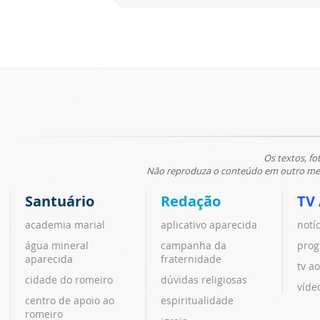
Os textos, fo
Não reproduza o conteúdo em outro meio
Santuário
Redação
TV
academia marial
aplicativo aparecida
notí
água mineral
campanha da
prog
aparecida
fraternidade
tv ao
cidade do romeiro
dúvidas religiosas
víde
centro de apoio ao
espiritualidade
romeiro