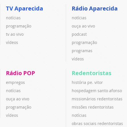
TV Aparecida
Rádio Aparecida
notícias
notícias
programação
ouça ao vivo
tv ao vivo
podcast
vídeos
programação
programas
vídeos
Rádio POP
Redentoristas
empregos
história pe. vitor
notícias
hospedagem santo afonso
ouça ao vivo
missionários redentoristas
programação
missões redentoristas
vídeos
notícias
obras sociais redentoristas