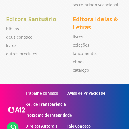
secretariado vocacional
Editora Santuário
Editora Ideias &
Letras
bíblias
livros
deus conosco
coleções
livros
lançamentos
outros produtos
ebook
catálogo
Trabalhe conosco
Aviso de Privacidade
Rel. de Transparência
Programa de Integridade
Direitos Autorais
Fale Conosco