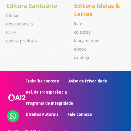
Editora Santuário
Editora Ideias &
Letras
bíblias
livros
deus conosco
coleções
livros
lançamentos
outros produtos
ebook
catálogo
Trabalhe conosco
Aviso de Privacidade
Rel. de Transparência
Programa de Integridade
Direitos Autorais
Fale Conosco