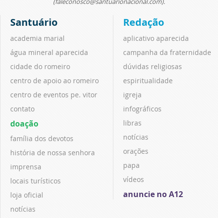
(faleconosco@santuarionacional.com).
Santuário
Redação
academia marial
aplicativo aparecida
água mineral aparecida
campanha da fraternidade
cidade do romeiro
dúvidas religiosas
centro de apoio ao romeiro
espiritualidade
centro de eventos pe. vitor
igreja
contato
infográficos
doação
libras
notícias
família dos devotos
orações
história de nossa senhora
papa
imprensa
vídeos
locais turísticos
anuncie no A12
loja oficial
notícias