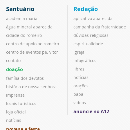
Santuário
Redação
academia marial
aplicativo aparecida
água mineral aparecida
campanha da fraternidade
cidade do romeiro
dúvidas religiosas
centro de apoio ao romeiro
espiritualidade
centro de eventos pe. vitor
igreja
contato
infográficos
doação
libras
notícias
família dos devotos
orações
história de nossa senhora
papa
imprensa
vídeos
locais turísticos
anuncie no A12
loja oficial
notícias
novena e festa