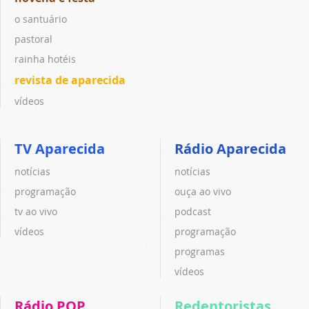
o santuário
pastoral
rainha hotéis
revista de aparecida
vídeos
TV Aparecida
Rádio Aparecida
notícias
notícias
programação
ouça ao vivo
tv ao vivo
podcast
vídeos
programação
programas
vídeos
Rádio POP
Redentoristas