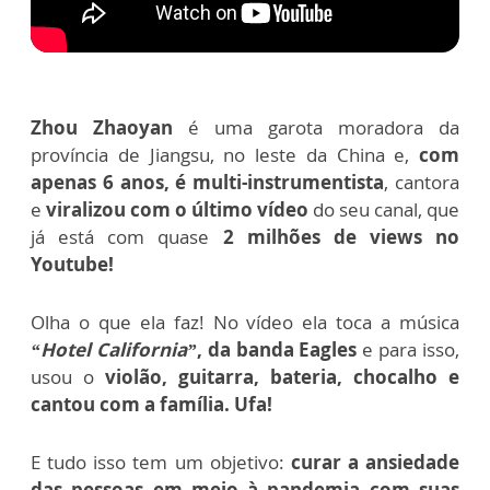
Zhou Zhaoyan
é uma garota moradora da
província de Jiangsu, no leste da China e,
com
apenas 6 anos, é multi-instrumentista
, cantora
e
viralizou com o último vídeo
do seu canal, que
já está com quase
2 milhões de views no
Youtube!
Olha o que ela faz! No vídeo ela toca a música
“Hotel California”
, da banda Eagles
e para isso,
usou o
violão, guitarra, bateria, chocalho e
cantou com a família. Ufa!
E tudo isso tem um objetivo:
curar a ansiedade
das pessoas em meio à pandemia com suas