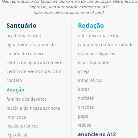
Não reproduza o conteúdo em outro meio de comunicação, eletrônico ou
impresso, sem autorização expressa do A12
(faleconosco@santuarionacional.com).
Santuário
Redação
academia marial
aplicativo aparecida
água mineral aparecida
campanha da fraternidade
cidade do romeiro
dúvidas religiosas
centro de apoio ao romeiro
espiritualidade
centro de eventos pe. vitor
igreja
contato
infográficos
doação
libras
notícias
família dos devotos
orações
história de nossa senhora
papa
imprensa
vídeos
locais turísticos
anuncie no A12
loja oficial