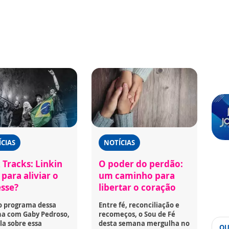
CIAS
NOTÍCIAS
 Tracks: Linkin
O poder do perdão:
para aliviar o
um caminho para
esse?
libertar o coração
o programa dessa
Entre fé, reconciliação e
a com Gaby Pedroso,
recomeços, o Sou de Fé
la sobre essa
desta semana mergulha no
QU