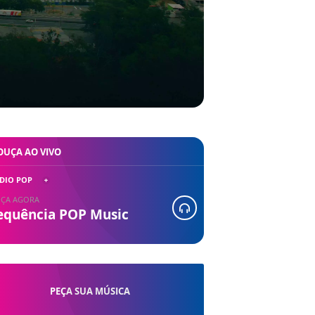
OUÇA AO VIVO
DIO POP
ÇA AGORA
equência POP Music
PEÇA SUA MÚSICA