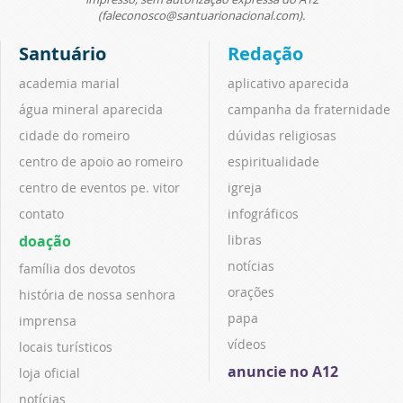
(faleconosco@santuarionacional.com).
Santuário
Redação
academia marial
aplicativo aparecida
água mineral aparecida
campanha da fraternidade
cidade do romeiro
dúvidas religiosas
centro de apoio ao romeiro
espiritualidade
centro de eventos pe. vitor
igreja
contato
infográficos
doação
libras
notícias
família dos devotos
orações
história de nossa senhora
papa
imprensa
vídeos
locais turísticos
anuncie no A12
loja oficial
notícias