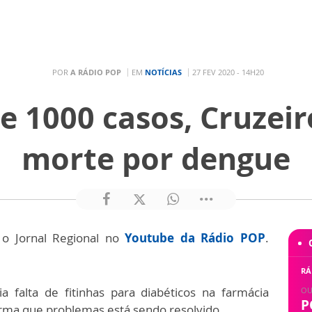
POR
A RÁDIO POP
EM
NOTÍCIAS
27 FEV 2020 - 14H20
 1000 casos, Cruzeiro
morte por dengue
 o Jornal Regional no
Youtube da Rádio POP
.
RÁ
 falta de fitinhas para diabéticos na farmácia
OU
P
irma que problemas está sendo resolvido.