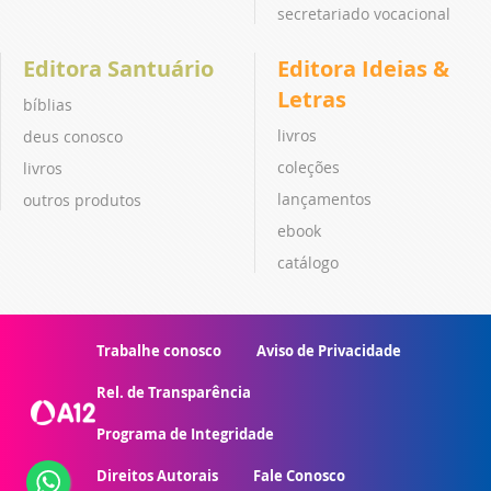
secretariado vocacional
Editora Santuário
Editora Ideias &
Letras
bíblias
livros
deus conosco
coleções
livros
lançamentos
outros produtos
ebook
catálogo
Trabalhe conosco
Aviso de Privacidade
Rel. de Transparência
Programa de Integridade
Direitos Autorais
Fale Conosco