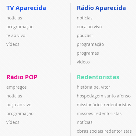
TV Aparecida
Rádio Aparecida
notícias
notícias
programação
ouça ao vivo
tv ao vivo
podcast
vídeos
programação
programas
vídeos
Rádio POP
Redentoristas
empregos
história pe. vitor
notícias
hospedagem santo afonso
ouça ao vivo
missionários redentoristas
programação
missões redentoristas
vídeos
notícias
obras sociais redentoristas