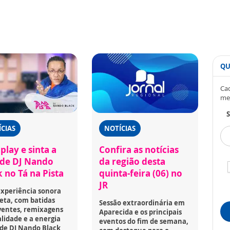
QU
Cad
me
S
CIAS
NOTÍCIAS
play e sinta a
Confira as notícias
 de DJ Nando
da região desta
 no Tá na Pista
quinta-feira (06) no
JR
xperiência sonora
eta, com batidas
Sessão extraordinária em
ventes, remixagens
Aparecida e os principais
lidade e a energia
eventos do fim de semana,
 de DJ Nando Black