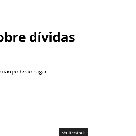
obre dívidas
e não poderão pagar
shutterstock