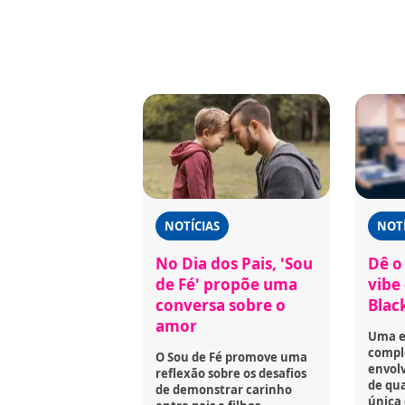
NOTÍCIAS
NOTÍ
No Dia dos Pais, 'Sou
Dê o 
de Fé' propõe uma
vibe
conversa sobre o
Black
amor
Uma e
compl
O Sou de Fé promove uma
envol
reflexão sobre os desafios
de qua
de demonstrar carinho
única