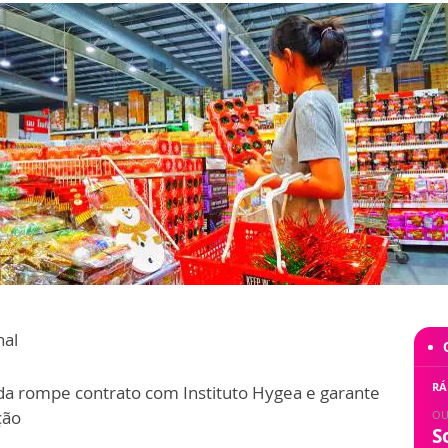
nal
RÁ
da rompe contrato com Instituto Hygea e garante
ção
OU
S