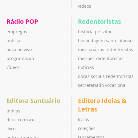
vídeos
Rádio POP
Redentoristas
empregos
história pe. vitor
notícias
hospedagem santo afonso
ouça ao vivo
missionários redentoristas
programação
missões redentoristas
vídeos
notícias
obras sociais redentoristas
secretariado vocacional
Editora Santuário
Editora Ideias &
Letras
bíblias
livros
deus conosco
coleções
livros
lançamentos
outros produtos