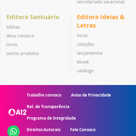
secretariado vocacional
Editora Santuário
Editora Ideias &
Letras
bíblias
livros
deus conosco
coleções
livros
lançamentos
outros produtos
ebook
catálogo
Trabalhe conosco
Aviso de Privacidade
Rel. de Transparência
Programa de Integridade
Direitos Autorais
Fale Conosco