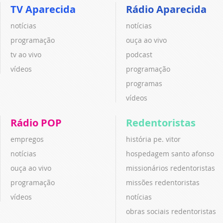
TV Aparecida
Rádio Aparecida
notícias
notícias
programação
ouça ao vivo
tv ao vivo
podcast
vídeos
programação
programas
vídeos
Rádio POP
Redentoristas
empregos
história pe. vitor
notícias
hospedagem santo afonso
ouça ao vivo
missionários redentoristas
programação
missões redentoristas
vídeos
notícias
obras sociais redentoristas