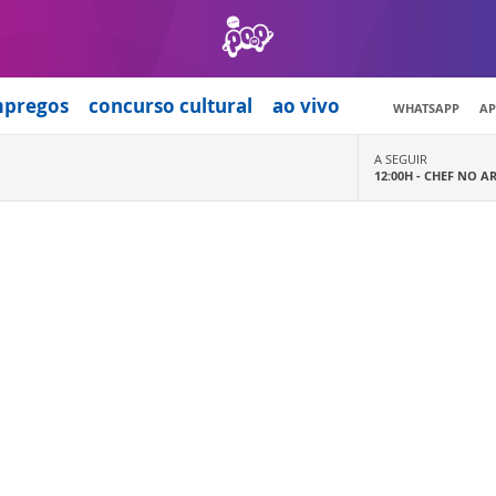
mpregos
concurso cultural
ao vivo
WHATSAPP
AP
A SEGUIR
12:00H -
CHEF NO A