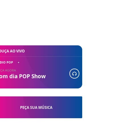
OUÇA AO VIVO
DIO POP
ÇA AGORA
om dia POP Show
PEÇA SUA MÚSICA