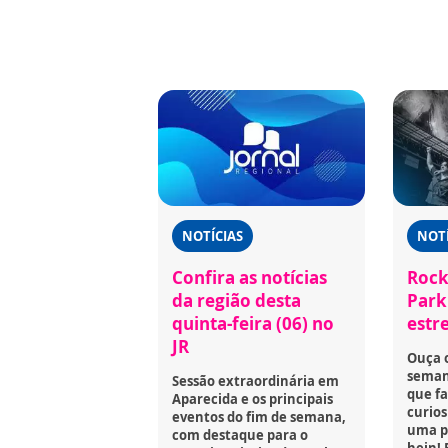
NOTÍCIAS
NOTÍ
Confira as notícias
Rock
da região desta
Park 
quinta-feira (06) no
estr
JR
Ouça 
seman
Sessão extraordinária em
que fa
Aparecida e os principais
curios
eventos do fim de semana,
uma p
com destaque para o