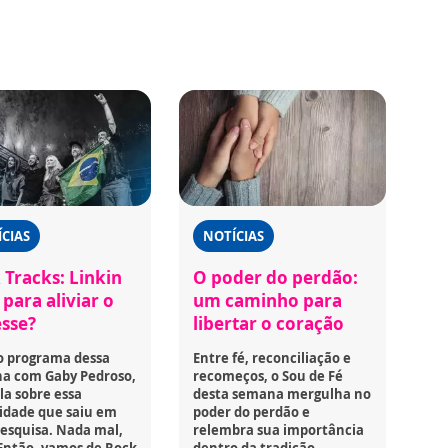
CIAS
NOTÍCIAS
 Tracks: Linkin
O poder do perdão:
para aliviar o
um caminho para
esse?
libertar o coração
o programa dessa
Entre fé, reconciliação e
a com Gaby Pedroso,
recomeços, o Sou de Fé
la sobre essa
desta semana mergulha no
idade que saiu em
poder do perdão e
esquisa. Nada mal,
relembra sua importância