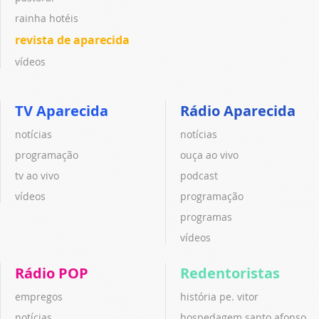
rainha hotéis
revista de aparecida
vídeos
TV Aparecida
Rádio Aparecida
notícias
notícias
programação
ouça ao vivo
tv ao vivo
podcast
vídeos
programação
programas
vídeos
Rádio POP
Redentoristas
empregos
história pe. vitor
notícias
hospedagem santo afonso