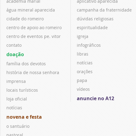
academia marial
aplicativo aparecida
água mineral aparecida
campanha da fraternidade
cidade do romeiro
dúvidas religiosas
centro de apoio ao romeiro
espiritualidade
centro de eventos pe. vitor
igreja
contato
infográficos
doação
libras
notícias
família dos devotos
orações
história de nossa senhora
papa
imprensa
vídeos
locais turísticos
anuncie no A12
loja oficial
notícias
novena e festa
o santuário
pastoral