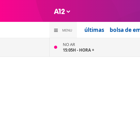
últimas
bolsa de e
MENU
NO AR
15:05H -
HORA +