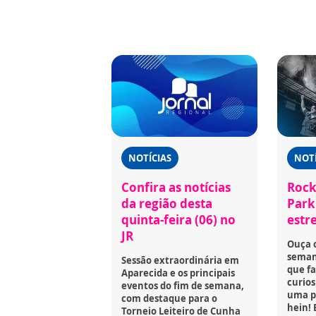
NOTÍCIAS
NOTÍ
Confira as notícias
Rock
da região desta
Park 
quinta-feira (06) no
estr
JR
Ouça 
seman
Sessão extraordinária em
que fa
Aparecida e os principais
curios
eventos do fim de semana,
uma p
com destaque para o
hein! 
Torneio Leiteiro de Cunha