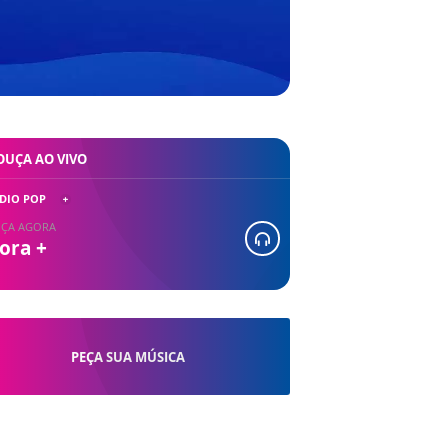
OUÇA AO VIVO
DIO POP
ÇA AGORA
ora +
PEÇA SUA MÚSICA