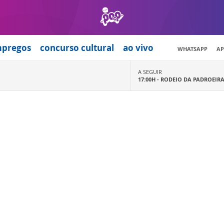
mpregos
concurso cultural
ao vivo
WHATSAPP
AP
A SEGUIR
17:00H -
RODEIO DA PADROEIR