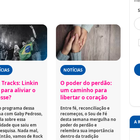
me
S
CIAS
NOTÍCIAS
 Tracks: Linkin
O poder do perdão:
para aliviar o
um caminho para
esse?
libertar o coração
o programa dessa
Entre fé, reconciliação e
a com Gaby Pedroso,
recomeços, o Sou de Fé
la sobre essa
desta semana mergulha no
A 
idade que saiu em
poder do perdão e
esquisa. Nada mal,
relembra sua importância
Então, vamos de Rock
dentro da tradição