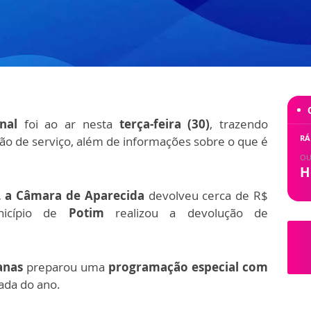
nal
foi ao ar nesta
terça-feira (30)
, trazendo
RÁ
ação de serviço, além de informações sobre o que é
OU
H
o, a Câmara de Aparecida
devolveu cerca de R$
nicípio de
Potim
realizou a devolução de
anas
preparou uma
programação especial com
ada do ano.