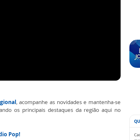
gional
, acompanhe as novidades e mantenha-se
do os principais destaques da região aqui no
QU
ádio Pop!
Cad