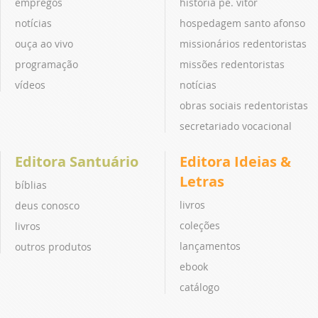
empregos
história pe. vitor
notícias
hospedagem santo afonso
ouça ao vivo
missionários redentoristas
programação
missões redentoristas
vídeos
notícias
obras sociais redentoristas
secretariado vocacional
Editora Santuário
Editora Ideias &
Letras
bíblias
livros
deus conosco
coleções
livros
lançamentos
outros produtos
ebook
catálogo