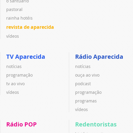
o santuário
pastoral
rainha hotéis
revista de aparecida
vídeos
TV Aparecida
Rádio Aparecida
notícias
notícias
programação
ouça ao vivo
tv ao vivo
podcast
vídeos
programação
programas
vídeos
Rádio POP
Redentoristas