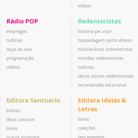
vídeos
Rádio POP
Redentoristas
empregos
história pe. vitor
notícias
hospedagem santo afonso
ouça ao vivo
missionários redentoristas
programação
missões redentoristas
vídeos
notícias
obras sociais redentoristas
secretariado vocacional
Editora Santuário
Editora Ideias &
Letras
bíblias
livros
deus conosco
coleções
livros
lançamentos
outros produtos