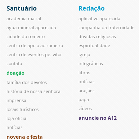
Santuário
Redação
academia marial
aplicativo aparecida
água mineral aparecida
campanha da fraternidade
cidade do romeiro
dúvidas religiosas
centro de apoio ao romeiro
espiritualidade
centro de eventos pe. vitor
igreja
contato
infográficos
doação
libras
notícias
família dos devotos
orações
história de nossa senhora
papa
imprensa
vídeos
locais turísticos
anuncie no A12
loja oficial
notícias
novena e festa