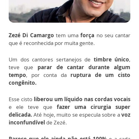
Zezé Di Camargo
tem uma
força
no seu cantar
que é reconhecida por muita gente.
Um dos cantores sertanejos de
timbre único
,
teve que
parar de cantar durante algum
tempo
, por conta da
ruptura de um cisto
congênito.
Esse cisto
liberou um líquido nas cordas vocais
e ele teve que
fazer uma cirurgia super
delicada.
Até hoje, muito se especula sobre a
voz
inconfundível
de Zezé.
Parece que ele ainda não está 100%
e a cada