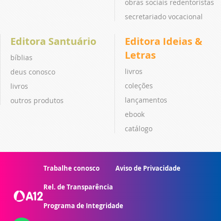
obras sociais redentoristas
secretariado vocacional
Editora Santuário
Editora Ideias &
Letras
bíblias
livros
deus conosco
coleções
livros
lançamentos
outros produtos
ebook
catálogo
Trabalhe conosco
Aviso de Privacidade
Rel. de Transparência
Programa de Integridade