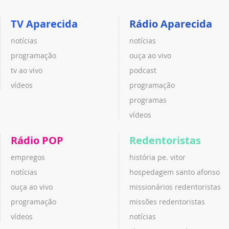
TV Aparecida
Rádio Aparecida
notícias
notícias
programação
ouça ao vivo
tv ao vivo
podcast
vídeos
programação
programas
vídeos
Rádio POP
Redentoristas
empregos
história pe. vitor
notícias
hospedagem santo afonso
ouça ao vivo
missionários redentoristas
programação
missões redentoristas
vídeos
notícias