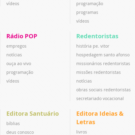
vídeos
programação
programas
vídeos
Rádio POP
Redentoristas
empregos
história pe. vitor
notícias
hospedagem santo afonso
ouça ao vivo
missionários redentoristas
programação
missões redentoristas
vídeos
notícias
obras sociais redentoristas
secretariado vocacional
Editora Santuário
Editora Ideias &
Letras
bíblias
livros
deus conosco