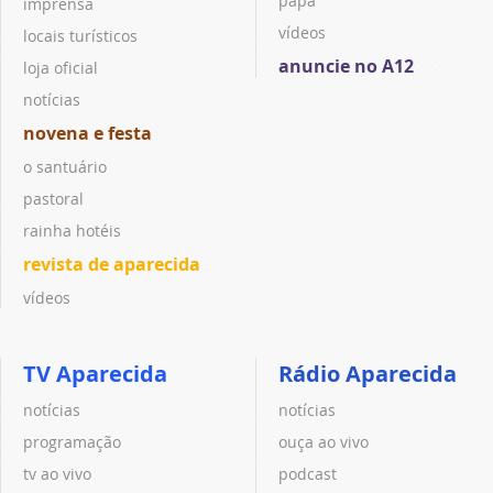
papa
imprensa
vídeos
locais turísticos
anuncie no A12
loja oficial
notícias
novena e festa
o santuário
pastoral
rainha hotéis
revista de aparecida
vídeos
TV Aparecida
Rádio Aparecida
notícias
notícias
programação
ouça ao vivo
tv ao vivo
podcast