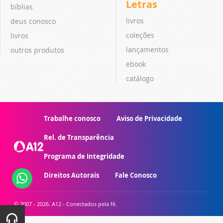
Letras
bíblias
livros
deus conosco
coleções
livros
lançamentos
outros produtos
ebook
catálogo
Trabalhe conosco
Aviso de Privacidade
Rel. de Transparência
Programa de Integridade
Direitos Autorais
Fale Conosco
© 2007 - 2026. A12 - Conectados pela fé.